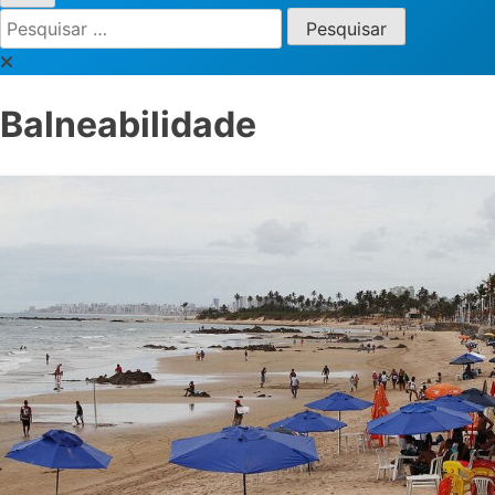
Pesquisar
por:
Balneabilidade