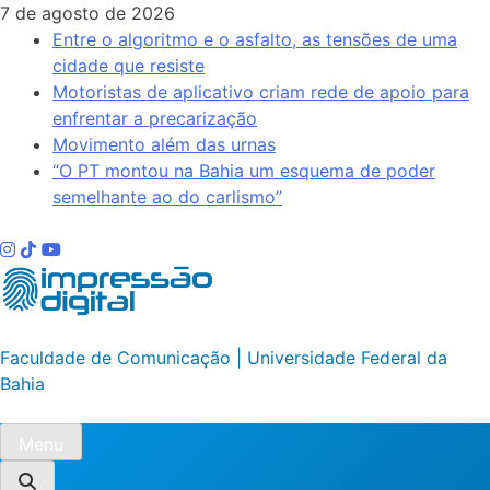
Skip
7 de agosto de 2026
to
Entre o algoritmo e o asfalto, as tensões de uma
content
cidade que resiste
Motoristas de aplicativo criam rede de apoio para
enfrentar a precarização
Movimento além das urnas
“O PT montou na Bahia um esquema de poder
semelhante ao do carlismo”
Impressão Digital
Faculdade de Comunicação | Universidade Federal da
Bahia
Menu