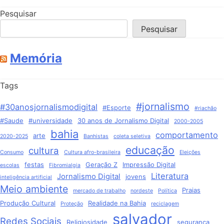
Pesquisar
Pesquisar
Memória
Tags
#jornalismo
#30anosjornalismodigital
#Esporte
#riachão
#Saude
#universidade
30 anos de Jornalismo Digital
2000-2005
bahia
comportamento
arte
2020-2025
Banhistas
coleta seletiva
educação
cultura
Consumo
Cultura afro-brasileira
Eleições
festas
Geração Z
Impressão Digital
escolas
Fibromialgia
Literatura
Jornalismo Digital
jovens
inteligência artificial
Meio ambiente
Praias
mercado de trabalho
nordeste
Política
Produção Cultural
Realidade na Bahia
Proteção
reciclagem
salvador
Redes Sociais
Religiosidade
segurança