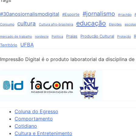
#jornalismo
#30anosjornalismodigital
#Esporte
#riachão
educação
cultura
Consumo
Cultura afro-brasileira
Eleições
escola
Praias
Produção Cultural
R
mercado de trabalho
nordeste
Política
Proteção
UFBA
Território
Impressão Digital é o produto laboratorial da disciplina
Coluna do Egresso
Comportamento
Cotidiano
Cultura e Entretenimento