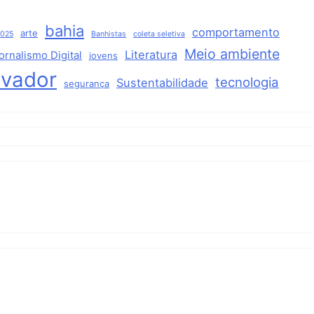
bahia
comportamento
arte
2025
Banhistas
coleta seletiva
Meio ambiente
Literatura
ornalismo Digital
jovens
lvador
tecnologia
Sustentabilidade
segurança