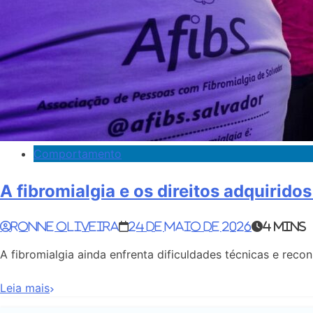
Comportamento
A fibromialgia e os direitos adquiridos
Ronne Oliveira
24 de maio de 2026
4 mins
A fibromialgia ainda enfrenta dificuldades técnicas e reco
Leia mais