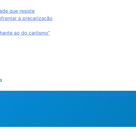
ade que resiste
nfrentar a precarização
ante ao do carlismo”
a
enimento
Educação
Entrevista/Perfil
Coluna do Egresso
Memór