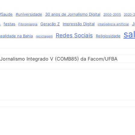
#Saude
#universidade
30 anos de Jornalismo Digital
2000-2005
2020-
J
festas
Geração Z
Impressão Digital
s
Fibromialgia
inteligência artificial
sa
Redes Sociais
ealidade na Bahia
Religiosidade
reciclagem
 de Jornalismo Integrado V (COMB85) da Facom/UFBA