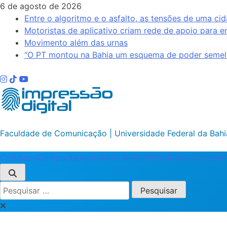
Skip
6 de agosto de 2026
to
Entre o algoritmo e o asfalto, as tensões de uma cid
content
Motoristas de aplicativo criam rede de apoio para e
Movimento além das urnas
“O PT montou na Bahia um esquema de poder semelh
Impressão Digital
Faculdade de Comunicação | Universidade Federal da Bahi
Cotidiano
Comportamento
Meio Ambiente
Cultura e Entret
Pesquisar
por: