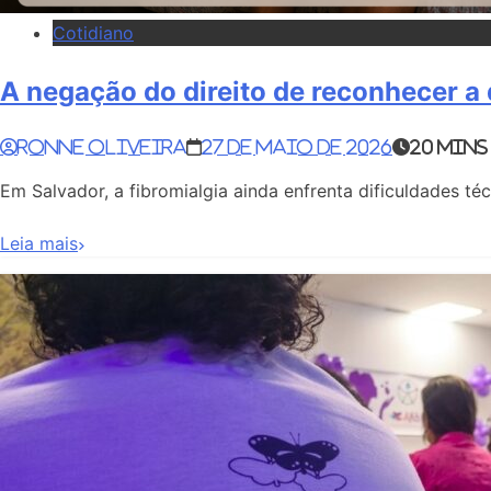
Cotidiano
A negação do direito de reconhecer a 
Ronne Oliveira
27 de maio de 2026
20 mins
Em Salvador, a fibromialgia ainda enfrenta dificuldades téc
Leia mais