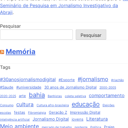
Seminário de Pesquisa em Jornalismo Investigativo da
Abraji
.
Pesquisar
Pesquisar
Memória
Tags
#jornalismo
#30anosjornalismodigital
#Esporte
#riachão
#Saude
#universidade
30 anos de Jornalismo Digital
2000-2005
bahia
comportamento
arte
2020-2025
Banhistas
coleta seletiva
educação
cultura
Consumo
Cultura afro-brasileira
Eleições
festas
Geração Z
Impressão Digital
escolas
Fibromialgia
Literatura
Jornalismo Digital
jovens
inteligência artificial
Meio ambiente
Praias
mercado de trabalho
nordeste
Política