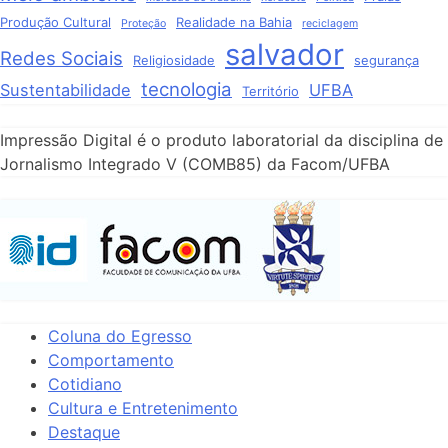
Produção Cultural
Realidade na Bahia
Proteção
reciclagem
salvador
Redes Sociais
Religiosidade
segurança
tecnologia
Sustentabilidade
UFBA
Território
Impressão Digital é o produto laboratorial da disciplina de
Jornalismo Integrado V (COMB85) da Facom/UFBA
Coluna do Egresso
Comportamento
Cotidiano
Cultura e Entretenimento
Destaque