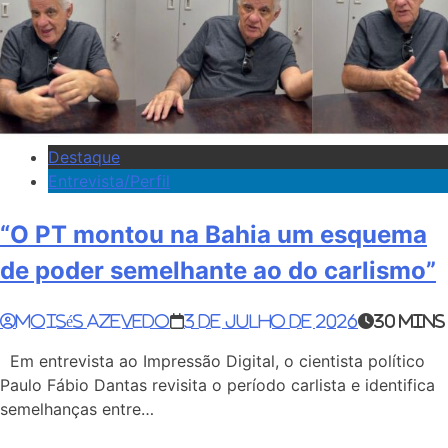
Destaque
Entrevista/Perfil
“O PT montou na Bahia um esquema
de poder semelhante ao do carlismo”
Moisés Azevedo
3 de julho de 2026
30 mins
Em entrevista ao Impressão Digital, o cientista político
Paulo Fábio Dantas revisita o período carlista e identifica
semelhanças entre…