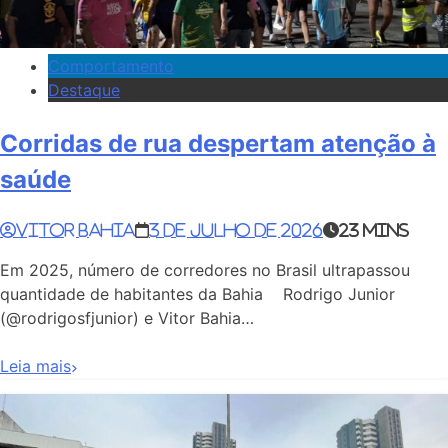
Comportamento
Destaque
Corridas de rua despertam atenção à
saúde
Vitor Bahia
3 de julho de 2026
23 mins
Em 2025, número de corredores no Brasil ultrapassou
quantidade de habitantes da Bahia Rodrigo Junior
(@rodrigosfjunior) e Vitor Bahia…
Leia mais