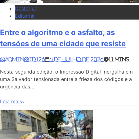
Destaque
Editorial
Entre o algoritmo e o asfalto, as
tensões de uma cidade que resiste
admin@id126
4 de julho de 2026
11 mins
Nesta segunda edição, o Impressão Digital mergulha em
uma Salvador tensionada entre a frieza dos códigos e a
urgência das…
Leia mais