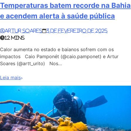
Temperaturas batem recorde na Bahia
e acendem alerta à saúde pública
Artur Soares
3 de fevereiro de 2025
12 mins
Calor aumenta no estado e baianos sofrem com os
impactos Caio Pamponét (@caio.pamponet) e Artur
Soares (@artt_urito) Nos…
Leia mais