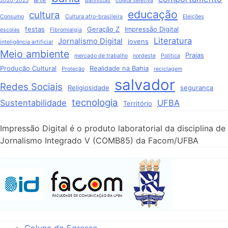
2020-2025
Banhistas
coleta seletiva
educação
cultura
Consumo
Cultura afro-brasileira
Eleições
festas
Geração Z
Impressão Digital
escolas
Fibromialgia
Literatura
Jornalismo Digital
jovens
inteligência artificial
Meio ambiente
Praias
mercado de trabalho
nordeste
Política
Produção Cultural
Realidade na Bahia
Proteção
reciclagem
salvador
Redes Sociais
Religiosidade
segurança
tecnologia
Sustentabilidade
UFBA
Território
Impressão Digital é o produto laboratorial da disciplina de
Jornalismo Integrado V (COMB85) da Facom/UFBA
Coluna do Egresso