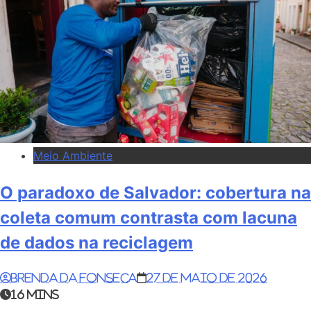
Meio Ambiente
O paradoxo de Salvador: cobertura na
coleta comum contrasta com lacuna
de dados na reciclagem
Brenda da Fonseca
27 de maio de 2026
16 mins