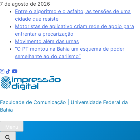
Skip
7 de agosto de 2026
to
Entre o algoritmo e o asfalto, as tensões de uma
content
cidade que resiste
Motoristas de aplicativo criam rede de apoio para
enfrentar a precarização
Movimento além das urnas
“O PT montou na Bahia um esquema de poder
semelhante ao do carlismo”
Impressão Digital
Faculdade de Comunicação | Universidade Federal da
Bahia
Menu