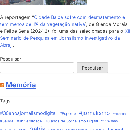
A reportagem “
Cidade Baixa sofre com desmatamento e
tem menos de 1% da vegetação nativa
“, de Glenda Morais
e Felipe Sena (2024.2), foi uma das selecionadas para o
XII
Seminário de Pesquisa em Jornalismo Investigativo da
Abraji
.
Pesquisar
Pesquisar
Memória
Tags
#jornalismo
#30anosjornalismodigital
#Esporte
#riachão
#Saude
#universidade
30 anos de Jornalismo Digital
2000-2005
bahia
comportamento
arte