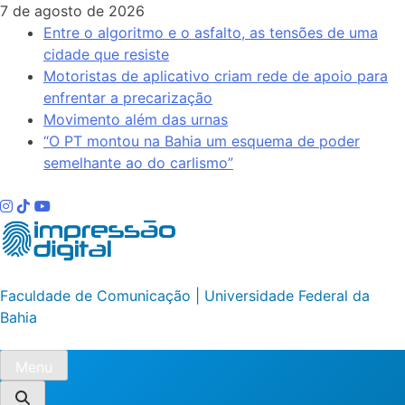
Skip
7 de agosto de 2026
to
Entre o algoritmo e o asfalto, as tensões de uma
content
cidade que resiste
Motoristas de aplicativo criam rede de apoio para
enfrentar a precarização
Movimento além das urnas
“O PT montou na Bahia um esquema de poder
semelhante ao do carlismo”
Impressão Digital
Faculdade de Comunicação | Universidade Federal da
Bahia
Menu