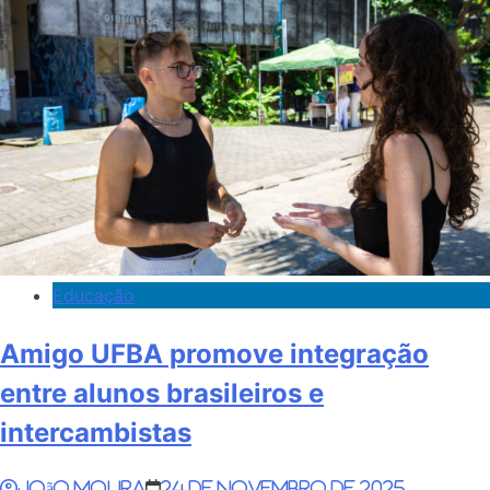
Educação
Amigo UFBA promove integração
entre alunos brasileiros e
intercambistas
João Moura
24 de novembro de 2025