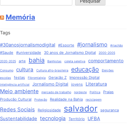
Pesquisar
Memória
Tags
#jornalismo
#30anosjornalismodigital
#Esporte
#riachão
#Saude
#universidade
30 anos de Jornalismo Digital
2000-2005
bahia
comportamento
arte
2020-2025
Banhistas
coleta seletiva
educação
cultura
Consumo
Cultura afro-brasileira
Eleições
festas
Geração Z
Impressão Digital
escolas
Fibromialgia
Literatura
Jornalismo Digital
jovens
inteligência artificial
Meio ambiente
Praias
mercado de trabalho
nordeste
Política
Produção Cultural
Realidade na Bahia
Proteção
reciclagem
salvador
Redes Sociais
Religiosidade
segurança
tecnologia
Sustentabilidade
UFBA
Território