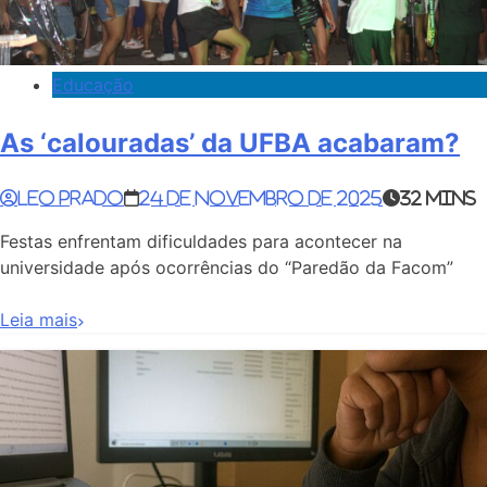
Educação
As ‘calouradas’ da UFBA acabaram?
Leo Prado
24 de novembro de 2025
32 mins
Festas enfrentam dificuldades para acontecer na
universidade após ocorrências do “Paredão da Facom”
Leia mais