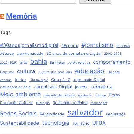
Memória
Tags
#jornalismo
#30anosjornalismodigital
#Esporte
#riachão
#Saude
#universidade
30 anos de Jornalismo Digital
2000-2005
bahia
comportamento
arte
2020-2025
Banhistas
coleta seletiva
educação
cultura
Consumo
Cultura afro-brasileira
Eleições
festas
Geração Z
Impressão Digital
escolas
Fibromialgia
Literatura
Jornalismo Digital
jovens
inteligência artificial
Meio ambiente
Praias
mercado de trabalho
nordeste
Política
Produção Cultural
Realidade na Bahia
Proteção
reciclagem
salvador
Redes Sociais
Religiosidade
segurança
tecnologia
Sustentabilidade
UFBA
Território