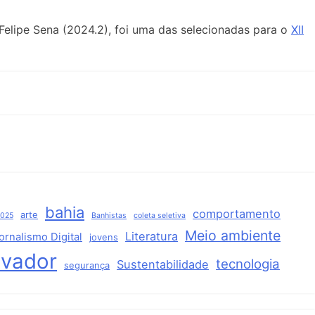
 Felipe Sena (2024.2), foi uma das selecionadas para o
XII
bahia
comportamento
arte
2025
Banhistas
coleta seletiva
Meio ambiente
Literatura
ornalismo Digital
jovens
lvador
tecnologia
Sustentabilidade
segurança