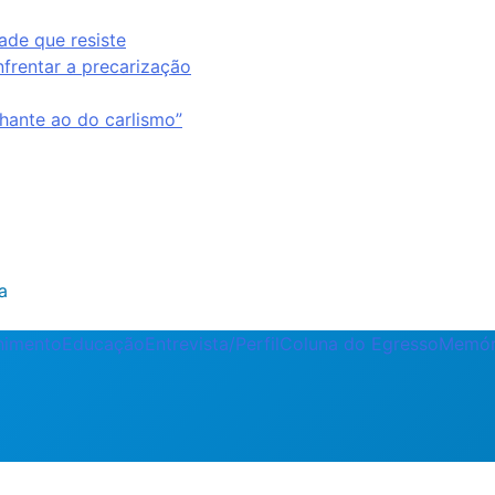
ade que resiste
nfrentar a precarização
ante ao do carlismo”
a
enimento
Educação
Entrevista/Perfil
Coluna do Egresso
Memór