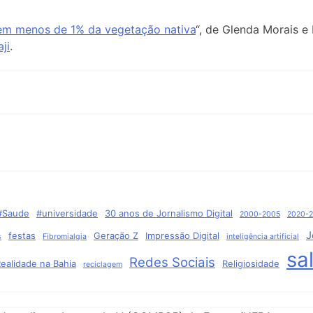
em menos de 1% da vegetação nativa
“, de Glenda Morais e
ji
.
#Saude
#universidade
30 anos de Jornalismo Digital
2000-2005
2020-
J
festas
Geração Z
Impressão Digital
s
Fibromialgia
inteligência artificial
sa
Redes Sociais
ealidade na Bahia
Religiosidade
reciclagem