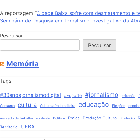
A reportagem “
Cidade Baixa sofre com desmatamento e t
Seminário de Pesquisa em Jornalismo Investigativo da Abra
Pesquisar
Pesquisar
Memória
Tags
#jornalismo
#30anosjornalismodigital
#Esporte
#riachão
educação
cultura
Consumo
Cultura afro-brasileira
Eleições
escola
Praias
Produção Cultural
R
mercado de trabalho
nordeste
Política
Proteção
UFBA
Território