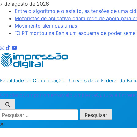
Skip
7 de agosto de 2026
to
Entre o algoritmo e o asfalto, as tensões de uma cid
content
Motoristas de aplicativo criam rede de apoio para e
Movimento além das urnas
“O PT montou na Bahia um esquema de poder semelh
Impressão Digital
Faculdade de Comunicação | Universidade Federal da Bahi
Cotidiano
Comportamento
Meio Ambiente
Cultura e Entret
Pesquisar
por: