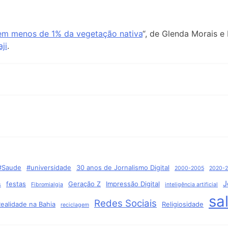
em menos de 1% da vegetação nativa
“, de Glenda Morais e
ji
.
#Saude
#universidade
30 anos de Jornalismo Digital
2000-2005
2020-
J
festas
Geração Z
Impressão Digital
s
Fibromialgia
inteligência artificial
sa
Redes Sociais
ealidade na Bahia
Religiosidade
reciclagem