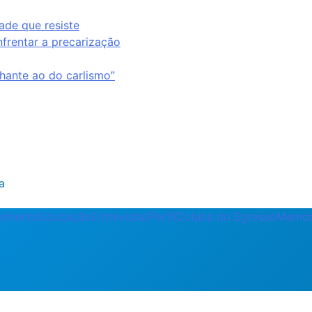
ade que resiste
nfrentar a precarização
ante ao do carlismo”
a
enimento
Educação
Entrevista/Perfil
Coluna do Egresso
Memór