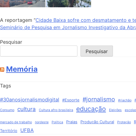
A reportagem “
Cidade Baixa sofre com desmatamento e t
Seminário de Pesquisa em Jornalismo Investigativo da Abra
Pesquisar
Pesquisar
Memória
Tags
#jornalismo
#30anosjornalismodigital
#Esporte
#riachão
educação
cultura
Consumo
Cultura afro-brasileira
Eleições
escola
Praias
Produção Cultural
R
mercado de trabalho
nordeste
Política
Proteção
UFBA
Território