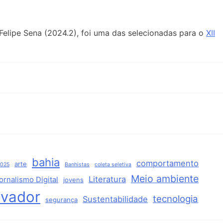
 Felipe Sena (2024.2), foi uma das selecionadas para o
XII
bahia
comportamento
arte
2025
Banhistas
coleta seletiva
Meio ambiente
Literatura
ornalismo Digital
jovens
lvador
tecnologia
Sustentabilidade
segurança