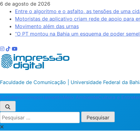
Skip
6 de agosto de 2026
to
Entre o algoritmo e o asfalto, as tensões de uma cid
content
Motoristas de aplicativo criam rede de apoio para e
Movimento além das urnas
“O PT montou na Bahia um esquema de poder semelh
Impressão Digital
Faculdade de Comunicação | Universidade Federal da Bahi
Cotidiano
Comportamento
Meio Ambiente
Cultura e Entret
Pesquisar
por: