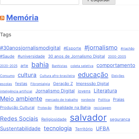
Memória
Tags
#jornalismo
#30anosjornalismodigital
#Esporte
#riachão
#Saude
#universidade
30 anos de Jornalismo Digital
2000-2005
bahia
comportamento
arte
2020-2025
Banhistas
coleta seletiva
educação
cultura
Consumo
Cultura afro-brasileira
Eleições
festas
Geração Z
Impressão Digital
escolas
Fibromialgia
Literatura
Jornalismo Digital
jovens
inteligência artificial
Meio ambiente
Praias
mercado de trabalho
nordeste
Política
Produção Cultural
Realidade na Bahia
Proteção
reciclagem
salvador
Redes Sociais
Religiosidade
segurança
tecnologia
Sustentabilidade
UFBA
Território