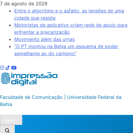
Skip
7 de agosto de 2026
to
Entre o algoritmo e o asfalto, as tensões de uma
content
cidade que resiste
Motoristas de aplicativo criam rede de apoio para
enfrentar a precarização
Movimento além das urnas
“O PT montou na Bahia um esquema de poder
semelhante ao do carlismo”
Impressão Digital
Faculdade de Comunicação | Universidade Federal da
Bahia
Menu