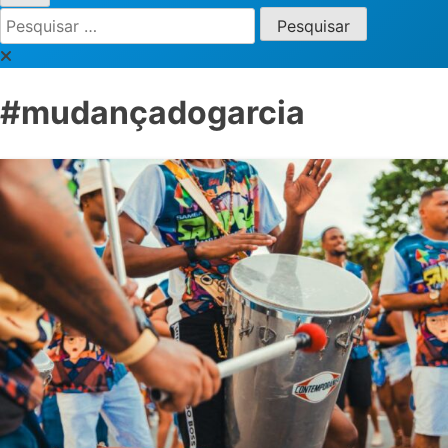
Pesquisar
por:
#mudançadogarcia