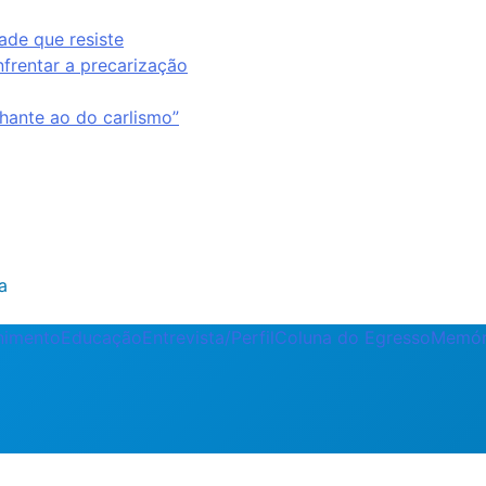
ade que resiste
nfrentar a precarização
ante ao do carlismo”
a
enimento
Educação
Entrevista/Perfil
Coluna do Egresso
Memór