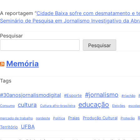
A reportagem “
Cidade Baixa sofre com desmatamento e t
Seminário de Pesquisa em Jornalismo Investigativo da Abra
Pesquisar
Pesquisar
Memória
Tags
#jornalismo
#30anosjornalismodigital
#Esporte
#riachão
educação
cultura
Consumo
Cultura afro-brasileira
Eleições
escola
Praias
Produção Cultural
R
mercado de trabalho
nordeste
Política
Proteção
UFBA
Território