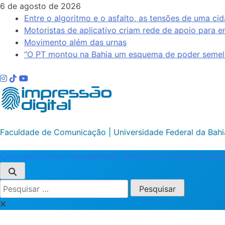
Skip
6 de agosto de 2026
to
Entre o algoritmo e o asfalto, as tensões de uma cid
content
Motoristas de aplicativo criam rede de apoio para e
Movimento além das urnas
“O PT montou na Bahia um esquema de poder semelh
Impressão Digital
Faculdade de Comunicação | Universidade Federal da Bahi
Cotidiano
Comportamento
Meio Ambiente
Cultura e Entret
Pesquisar
por: