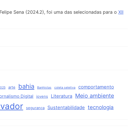
 Felipe Sena (2024.2), foi uma das selecionadas para o
XII
bahia
comportamento
arte
2025
Banhistas
coleta seletiva
Meio ambiente
Literatura
ornalismo Digital
jovens
lvador
tecnologia
Sustentabilidade
segurança