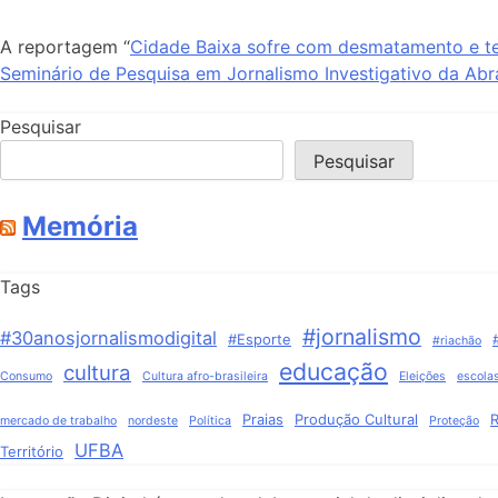
A reportagem “
Cidade Baixa sofre com desmatamento e t
Seminário de Pesquisa em Jornalismo Investigativo da Abra
Pesquisar
Pesquisar
Memória
Tags
#jornalismo
#30anosjornalismodigital
#Esporte
#riachão
educação
cultura
Consumo
Cultura afro-brasileira
Eleições
escola
Praias
Produção Cultural
R
mercado de trabalho
nordeste
Política
Proteção
UFBA
Território