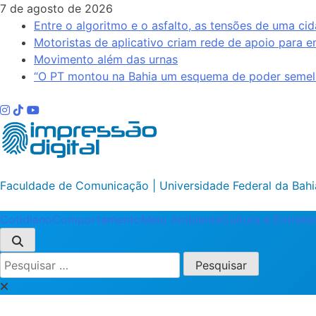
Skip
7 de agosto de 2026
to
Entre o algoritmo e o asfalto, as tensões de uma cid
content
Motoristas de aplicativo criam rede de apoio para e
Movimento além das urnas
“O PT montou na Bahia um esquema de poder semelh
Impressão Digital
Faculdade de Comunicação | Universidade Federal da Bahi
Cotidiano
Comportamento
Meio Ambiente
Cultura e Entret
Pesquisar
por: