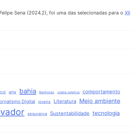
 Felipe Sena (2024.2), foi uma das selecionadas para o
XII
bahia
comportamento
arte
2025
Banhistas
coleta seletiva
Meio ambiente
Literatura
ornalismo Digital
jovens
lvador
tecnologia
Sustentabilidade
segurança