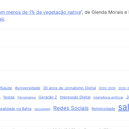
em menos de 1% da vegetação nativa
“, de Glenda Morais e
ji
.
#Saude
#universidade
30 anos de Jornalismo Digital
2000-2005
2020-
J
festas
Geração Z
Impressão Digital
s
Fibromialgia
inteligência artificial
sa
Redes Sociais
ealidade na Bahia
Religiosidade
reciclagem