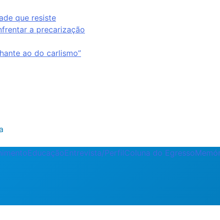
ade que resiste
nfrentar a precarização
ante ao do carlismo”
a
enimento
Educação
Entrevista/Perfil
Coluna do Egresso
Memór