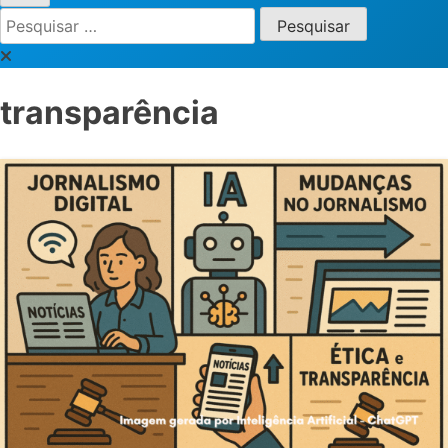
Pesquisar
por:
transparência