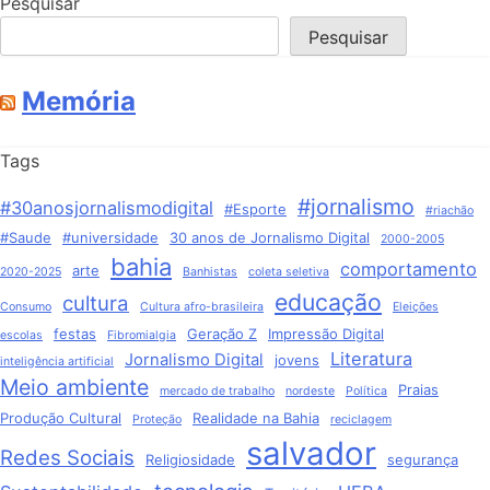
Pesquisar
Pesquisar
Memória
Tags
#jornalismo
#30anosjornalismodigital
#Esporte
#riachão
#Saude
#universidade
30 anos de Jornalismo Digital
2000-2005
bahia
comportamento
arte
2020-2025
Banhistas
coleta seletiva
educação
cultura
Consumo
Cultura afro-brasileira
Eleições
festas
Geração Z
Impressão Digital
escolas
Fibromialgia
Literatura
Jornalismo Digital
jovens
inteligência artificial
Meio ambiente
Praias
mercado de trabalho
nordeste
Política
Produção Cultural
Realidade na Bahia
Proteção
reciclagem
salvador
Redes Sociais
Religiosidade
segurança