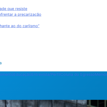
ade que resiste
nfrentar a precarização
ante ao do carlismo”
a
enimento
Educação
Entrevista/Perfil
Coluna do Egresso
Memór