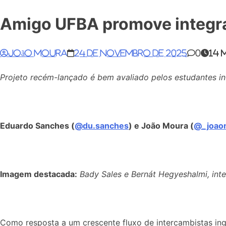
Amigo UFBA promove integraç
João Moura
24 de novembro de 2025
0
14 
Projeto recém-lançado é bem avaliado pelos estudantes in
Eduardo Sanches (
@du.sanches
) e João Moura (
@_joao
Imagem destacada:
Bady Sales e Bernát Hegyeshalmi, int
Como resposta a um crescente fluxo de intercambistas ingr