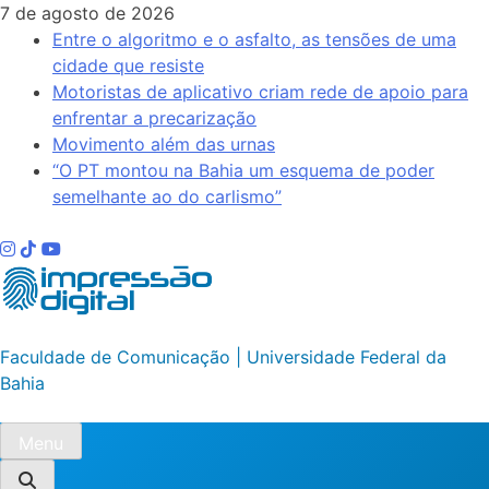
Skip
7 de agosto de 2026
to
Entre o algoritmo e o asfalto, as tensões de uma
content
cidade que resiste
Motoristas de aplicativo criam rede de apoio para
enfrentar a precarização
Movimento além das urnas
“O PT montou na Bahia um esquema de poder
semelhante ao do carlismo”
Impressão Digital
Faculdade de Comunicação | Universidade Federal da
Bahia
Menu