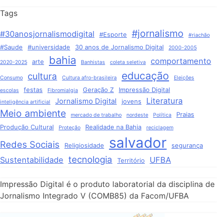
Tags
#jornalismo
#30anosjornalismodigital
#Esporte
#riachão
#Saude
#universidade
30 anos de Jornalismo Digital
2000-2005
bahia
comportamento
arte
2020-2025
Banhistas
coleta seletiva
educação
cultura
Consumo
Cultura afro-brasileira
Eleições
festas
Geração Z
Impressão Digital
escolas
Fibromialgia
Literatura
Jornalismo Digital
jovens
inteligência artificial
Meio ambiente
Praias
mercado de trabalho
nordeste
Política
Produção Cultural
Realidade na Bahia
Proteção
reciclagem
salvador
Redes Sociais
Religiosidade
segurança
tecnologia
Sustentabilidade
UFBA
Território
Impressão Digital é o produto laboratorial da disciplina de
Jornalismo Integrado V (COMB85) da Facom/UFBA