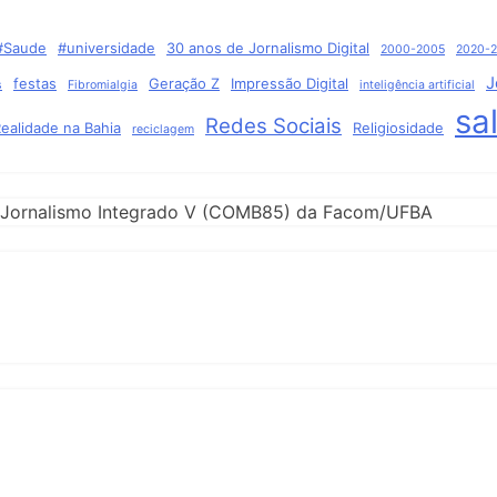
#Saude
#universidade
30 anos de Jornalismo Digital
2000-2005
2020-
J
festas
Geração Z
Impressão Digital
s
Fibromialgia
inteligência artificial
sa
Redes Sociais
ealidade na Bahia
Religiosidade
reciclagem
 de Jornalismo Integrado V (COMB85) da Facom/UFBA