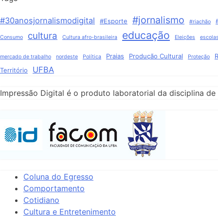
#jornalismo
#30anosjornalismodigital
#Esporte
#riachão
educação
cultura
Consumo
Cultura afro-brasileira
Eleições
escola
Praias
Produção Cultural
R
mercado de trabalho
nordeste
Política
Proteção
UFBA
Território
Impressão Digital é o produto laboratorial da disciplina
Coluna do Egresso
Comportamento
Cotidiano
Cultura e Entretenimento