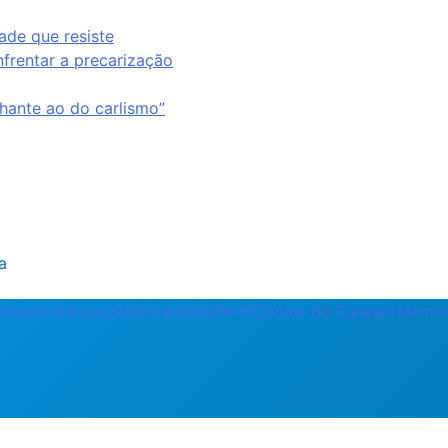
ade que resiste
nfrentar a precarização
ante ao do carlismo”
a
enimento
Educação
Entrevista/Perfil
Coluna do Egresso
Memór