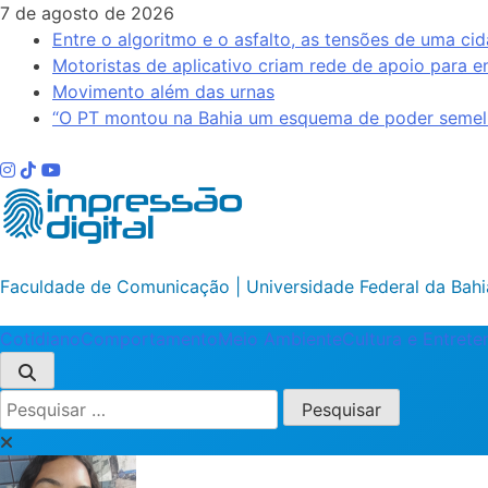
Skip
7 de agosto de 2026
to
Entre o algoritmo e o asfalto, as tensões de uma cid
content
Motoristas de aplicativo criam rede de apoio para e
Movimento além das urnas
“O PT montou na Bahia um esquema de poder semelh
Impressão Digital
Faculdade de Comunicação | Universidade Federal da Bahi
Cotidiano
Comportamento
Meio Ambiente
Cultura e Entret
Pesquisar
por: