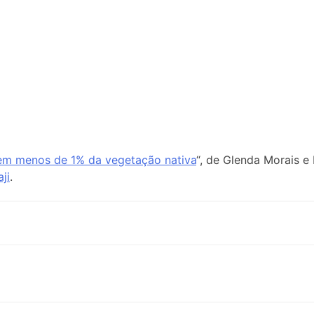
em menos de 1% da vegetação nativa
“, de Glenda Morais e
ji
.