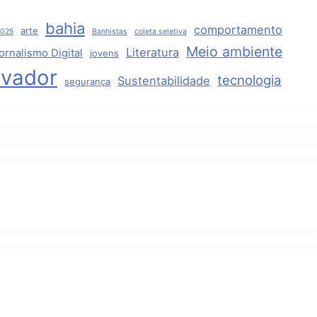
bahia
comportamento
arte
2025
Banhistas
coleta seletiva
Meio ambiente
Literatura
ornalismo Digital
jovens
lvador
tecnologia
Sustentabilidade
segurança