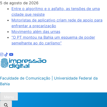
Skip
5 de agosto de 2026
to
Entre o algoritmo e o asfalto, as tensões de uma
content
cidade que resiste
Motoristas de aplicativo criam rede de apoio para
enfrentar a precarização
Movimento além das urnas
“O PT montou na Bahia um esquema de poder
semelhante ao do carlismo”
Impressão Digital
Faculdade de Comunicação | Universidade Federal da
Bahia
Menu