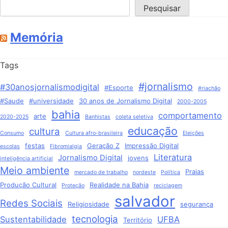
Pesquisar
Memória
Tags
#jornalismo
#30anosjornalismodigital
#Esporte
#riachão
#Saude
#universidade
30 anos de Jornalismo Digital
2000-2005
bahia
comportamento
arte
2020-2025
Banhistas
coleta seletiva
educação
cultura
Consumo
Cultura afro-brasileira
Eleições
festas
Geração Z
Impressão Digital
escolas
Fibromialgia
Literatura
Jornalismo Digital
jovens
inteligência artificial
Meio ambiente
Praias
mercado de trabalho
nordeste
Política
Produção Cultural
Realidade na Bahia
Proteção
reciclagem
salvador
Redes Sociais
Religiosidade
segurança
tecnologia
Sustentabilidade
UFBA
Território