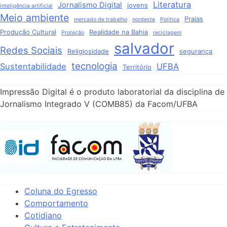
Literatura
Jornalismo Digital
jovens
inteligência artificial
Meio ambiente
Praias
mercado de trabalho
nordeste
Política
Produção Cultural
Realidade na Bahia
Proteção
reciclagem
salvador
Redes Sociais
Religiosidade
segurança
tecnologia
Sustentabilidade
UFBA
Território
Impressão Digital é o produto laboratorial da disciplina de
Jornalismo Integrado V (COMB85) da Facom/UFBA
Coluna do Egresso
Comportamento
Cotidiano