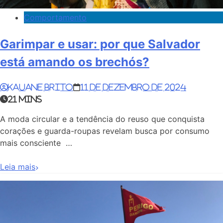
Comportamento
Garimpar e usar: por que Salvador
está amando os brechós?
Kauane Brito
11 de dezembro de 2024
21 mins
A moda circular e a tendência do reuso que conquista
corações e guarda-roupas revelam busca por consumo
mais consciente …
Leia mais