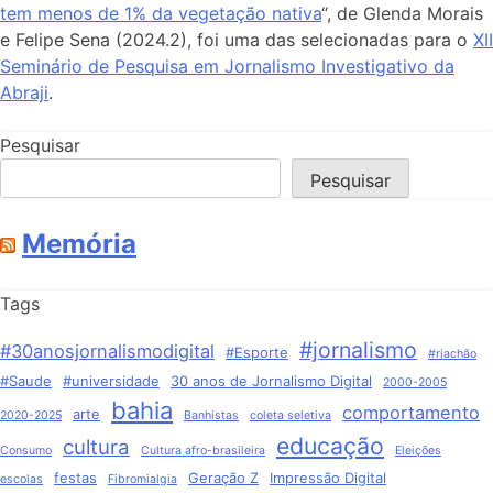
tem menos de 1% da vegetação nativa
“, de Glenda Morais
e Felipe Sena (2024.2), foi uma das selecionadas para o
XII
Seminário de Pesquisa em Jornalismo Investigativo da
Abraji
.
Pesquisar
Pesquisar
Memória
Tags
#jornalismo
#30anosjornalismodigital
#Esporte
#riachão
#Saude
#universidade
30 anos de Jornalismo Digital
2000-2005
bahia
comportamento
arte
2020-2025
Banhistas
coleta seletiva
educação
cultura
Consumo
Cultura afro-brasileira
Eleições
festas
Geração Z
Impressão Digital
escolas
Fibromialgia