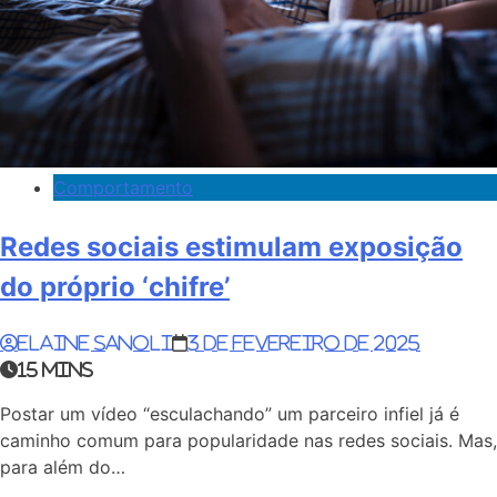
Comportamento
Redes sociais estimulam exposição
do próprio ‘chifre’
Elaine Sanoli
3 de fevereiro de 2025
15 mins
Postar um vídeo “esculachando” um parceiro infiel já é
caminho comum para popularidade nas redes sociais. Mas,
para além do…