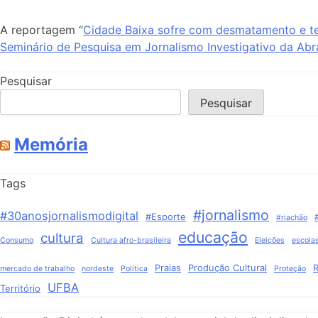
A reportagem “
Cidade Baixa sofre com desmatamento e t
Seminário de Pesquisa em Jornalismo Investigativo da Abra
Pesquisar
Pesquisar
Memória
Tags
#jornalismo
#30anosjornalismodigital
#Esporte
#riachão
educação
cultura
Consumo
Cultura afro-brasileira
Eleições
escola
Praias
Produção Cultural
R
mercado de trabalho
nordeste
Política
Proteção
UFBA
Território