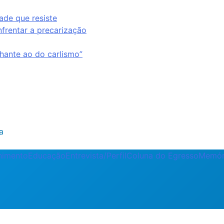
ade que resiste
nfrentar a precarização
ante ao do carlismo”
a
enimento
Educação
Entrevista/Perfil
Coluna do Egresso
Memór