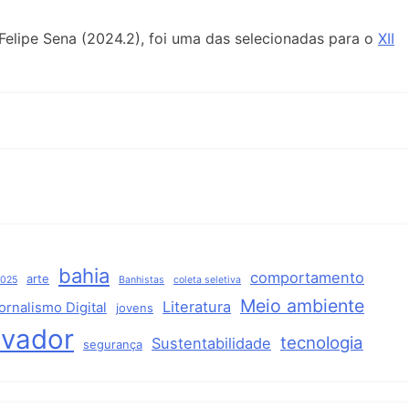
 Felipe Sena (2024.2), foi uma das selecionadas para o
XII
bahia
comportamento
arte
2025
Banhistas
coleta seletiva
Meio ambiente
Literatura
ornalismo Digital
jovens
lvador
tecnologia
Sustentabilidade
segurança