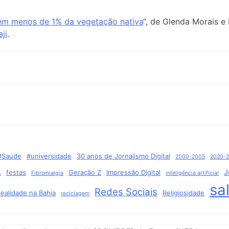
em menos de 1% da vegetação nativa
“, de Glenda Morais e
ji
.
#Saude
#universidade
30 anos de Jornalismo Digital
2000-2005
2020-
J
festas
Geração Z
Impressão Digital
s
Fibromialgia
inteligência artificial
sa
Redes Sociais
ealidade na Bahia
Religiosidade
reciclagem