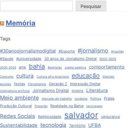
Pesquisar
Memória
Tags
#jornalismo
#30anosjornalismodigital
#Esporte
#riachão
#Saude
#universidade
30 anos de Jornalismo Digital
2000-2005
bahia
comportamento
arte
2020-2025
Banhistas
coleta seletiva
educação
cultura
Consumo
Cultura afro-brasileira
Eleições
festas
Geração Z
Impressão Digital
escolas
Fibromialgia
Literatura
Jornalismo Digital
jovens
inteligência artificial
Meio ambiente
Praias
mercado de trabalho
nordeste
Política
Produção Cultural
Realidade na Bahia
Proteção
reciclagem
salvador
Redes Sociais
Religiosidade
segurança
tecnologia
Sustentabilidade
UFBA
Território