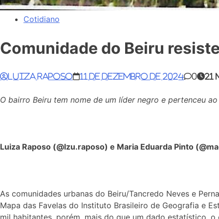
Cotidiano
Comunidade do Beiru resiste
Luiza Raposo
11 de dezembro de 2024
0
21
O bairro Beiru tem nome de um líder negro e pertenceu ao
Luiza Raposo (@lzu.raposo) e Maria Eduarda Pinto (@ma
As comunidades urbanas do Beiru/Tancredo Neves e Pernam
Mapa das Favelas do Instituto Brasileiro de Geografia e E
mil habitantes, porém, mais do que um dado estatístico, 