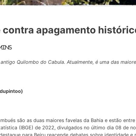
 contra apagamento históric
 mins
 antigo Quilombo do Cabula. Atualmente, é uma das maiore
dupintoo)
bués são as duas maiores favelas da Bahia e estão entre
statística (IBGE) de 2022, divulgados no último dia 08 de
o destaque para Beiru reacende debates sobre identidade e