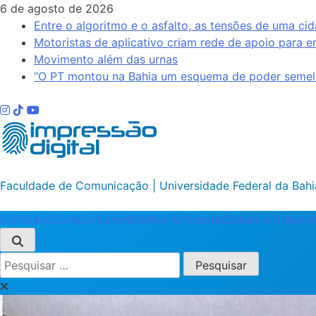
Skip
6 de agosto de 2026
to
Entre o algoritmo e o asfalto, as tensões de uma cid
content
Motoristas de aplicativo criam rede de apoio para e
Movimento além das urnas
“O PT montou na Bahia um esquema de poder semelh
Impressão Digital
Faculdade de Comunicação | Universidade Federal da Bahi
Cotidiano
Comportamento
Meio Ambiente
Cultura e Entret
Pesquisar
por: