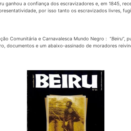
iru ganhou a confiança dos escravizadores e, em 1845, re
esentatividade, por isso tanto os escravizados livres, fu
iação Comunitária e Carnavalesca Mundo Negro : “
Beiru
“, 
airro, documentos e um abaixo-assinado de moradores reivin