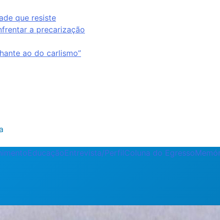
ade que resiste
nfrentar a precarização
ante ao do carlismo”
a
enimento
Educação
Entrevista/Perfil
Coluna do Egresso
Memór