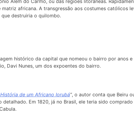
ônio Além do Carmo, ou das regiões litorâneas. Rapidamen
 de matriz africana. A transgressão aos costumes católico
 que destruiria o quilombo.
agem histórico da capital que nomeou o bairro por anos e 
Rio, Davi Nunes, um dos expoentes do bairro.
 História de um Africano Iorubá
”
, o autor conta que Beiru 
 detalhado. Em 1820, já no Brasil, ele teria sido comprado 
Cabula.