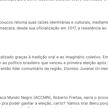
poucos retoma suas raízes identitárias e culturais, media
 mascara, desde sua oficialização em 2017, a resistência a
alizado graças à tradição oral e ao imaginário coletivo. E
político brasileiro que venceu a primeira eleição após 2
tão líder comunitário da região, Dionísio Juvenal (
in me
sca Mundo Negro (ACCMN), Roberto Freitas, narra o proces
o pra poder ganhar a eleição, certo? ‘Vamos tirar Beiru po