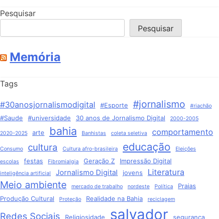
Pesquisar
Pesquisar
Memória
Tags
#jornalismo
#30anosjornalismodigital
#Esporte
#riachão
#Saude
#universidade
30 anos de Jornalismo Digital
2000-2005
bahia
comportamento
arte
2020-2025
Banhistas
coleta seletiva
educação
cultura
Consumo
Cultura afro-brasileira
Eleições
festas
Geração Z
Impressão Digital
escolas
Fibromialgia
Literatura
Jornalismo Digital
jovens
inteligência artificial
Meio ambiente
Praias
mercado de trabalho
nordeste
Política
Produção Cultural
Realidade na Bahia
Proteção
reciclagem
salvador
Redes Sociais
Religiosidade
segurança