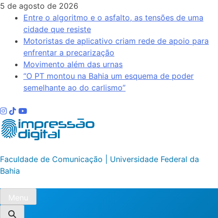
Skip
5 de agosto de 2026
to
Entre o algoritmo e o asfalto, as tensões de uma
content
cidade que resiste
Motoristas de aplicativo criam rede de apoio para
enfrentar a precarização
Movimento além das urnas
“O PT montou na Bahia um esquema de poder
semelhante ao do carlismo”
Impressão Digital
Faculdade de Comunicação | Universidade Federal da
Bahia
Menu