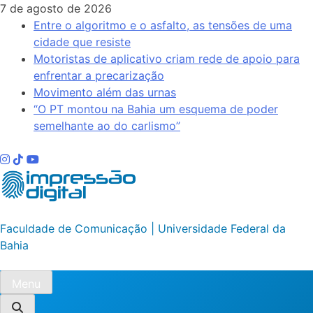
Skip
7 de agosto de 2026
to
Entre o algoritmo e o asfalto, as tensões de uma
content
cidade que resiste
Motoristas de aplicativo criam rede de apoio para
enfrentar a precarização
Movimento além das urnas
“O PT montou na Bahia um esquema de poder
semelhante ao do carlismo”
Impressão Digital
Faculdade de Comunicação | Universidade Federal da
Bahia
Menu