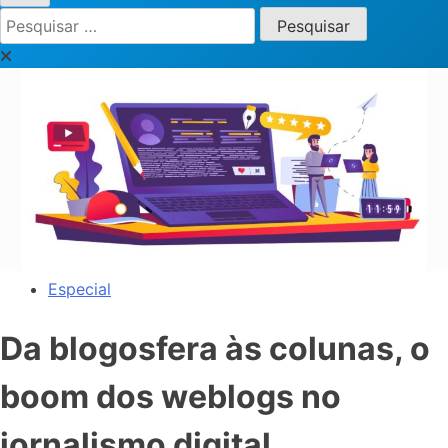
Pesquisar
por:
Especial
Da blogosfera às colunas, o
boom dos weblogs no
jornalismo digital