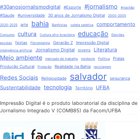
#jornalismo
#30anosjornalismodigital
#Esporte
#riachão
#Saude
#universidade
30 anos de Jornalismo Digital
2000-2005
bahia
comportamento
arte
2020-2025
Banhistas
coleta seletiva
educação
cultura
Consumo
Cultura afro-brasileira
Eleições
festas
Geração Z
Impressão Digital
escolas
Fibromialgia
Literatura
Jornalismo Digital
jovens
inteligência artificial
Meio ambiente
Praias
mercado de trabalho
nordeste
Política
Produção Cultural
Realidade na Bahia
Proteção
reciclagem
salvador
Redes Sociais
Religiosidade
segurança
tecnologia
Sustentabilidade
UFBA
Território
Impressão Digital é o produto laboratorial da disciplina de
Jornalismo Integrado V (COMB85) da Facom/UFBA