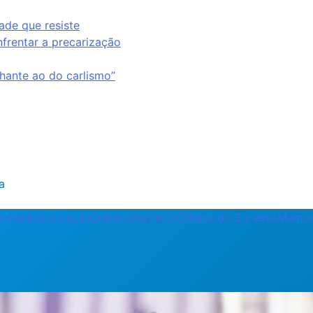
ade que resiste
nfrentar a precarização
ante ao do carlismo”
a
enimento
Educação
Entrevista/Perfil
Coluna do Egresso
Memór