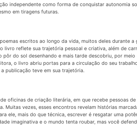
ação independente como forma de conquistar autonomia so
esmo em tiragens futuras.
 poemas escritos ao longo da vida, muitos deles durante 
 livro reflete sua trajetória pessoal e criativa, além de car
o pôr do sol desenhando e mais tarde descobriu, por meio d
tora, o livro abriu portas para a circulação do seu trabalho
 a publicação teve em sua trajetória.
e oficinas de criação literária, em que recebe pessoas de 
ta. Muitas vezes, esses encontros revelam histórias marca
ara ele, mais do que técnica, escrever é resgatar uma potê
dade imaginativa e o mundo tenta roubar, mas você defende