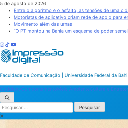
Skip
5 de agosto de 2026
to
Entre o algoritmo e o asfalto, as tensões de uma cid
content
Motoristas de aplicativo criam rede de apoio para e
Movimento além das urnas
“O PT montou na Bahia um esquema de poder semelh
Impressão Digital
Faculdade de Comunicação | Universidade Federal da Bahi
Cotidiano
Comportamento
Meio Ambiente
Cultura e Entret
Pesquisar
por: