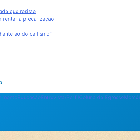
ade que resiste
nfrentar a precarização
ante ao do carlismo”
a
enimento
Educação
Entrevista/Perfil
Coluna do Egresso
Memór