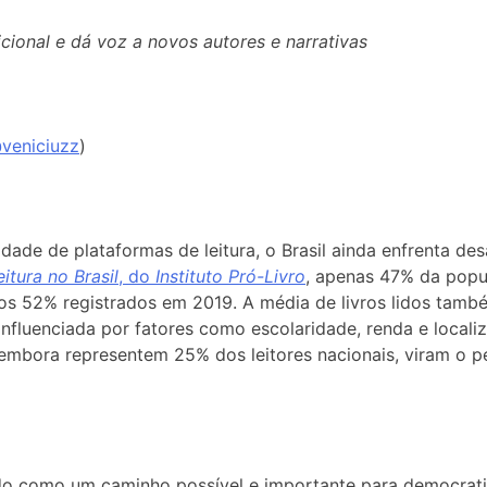
cional e dá voz a novos autores e narrativas
veniciuzz
)
de de plataformas de leitura, o Brasil ainda enfrenta desa
itura no Brasil
, do
Instituto Pró-Livro
, apenas 47% da popu
os 52% registrados em 2019. A média de livros lidos també
o influenciada por fatores como escolaridade, renda e loca
 embora representem 25% dos leitores nacionais, viram o p
do como um caminho possível e importante para democratiza