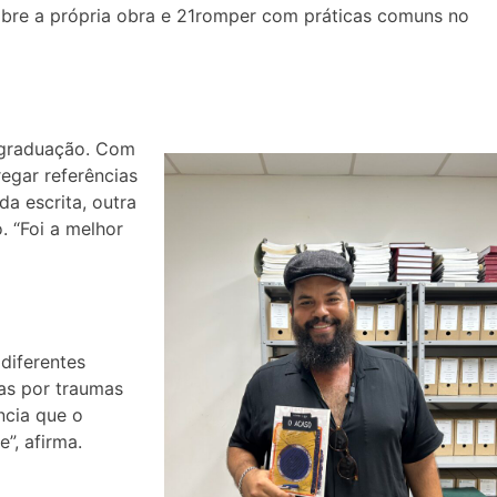
bre a própria obra e 21romper com práticas comuns no
a graduação. Com
regar referências
a escrita, outra
. “Foi a melhor
diferentes
das por traumas
ncia que o
”, afirma.