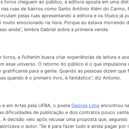
os livros cheguem ao público, a editora aposta em uma distr
nas ruas de bairros como Santo Antônio Além do Carmo, Ri
circulam pelas ruas apresentando a editora e os títulos já 
ei muito emocionado na hora. Porque eu estava morrendo de
isso ainda”, lembra Gabriel sobre a primeira venda.
 livros, a
Folhetim
busca criar experiências de leitura e ac
m esse universo. O retorno do público é o que impulsiona o
 gratificante para a gente. Quando as pessoas dizem que f
as quando é o primeiro livro, é fantástico”, diz Antonio.
 e em Artes pela UFBA, o poeta
George Lima
encontrou na 
s dificuldades de publicação e dos contratos pouco vantajo
a
. A decisão veio após recusar uma proposta que, segundo 
alorizava o autor. “Se é para fazer tudo e ainda pagar por