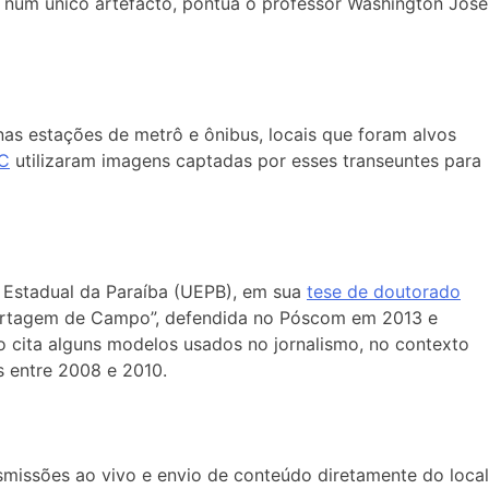
 num único artefacto,
pontua o professor Washington José
s estações de metrô e ônibus, locais que foram alvos
C
utilizaram imagens captadas por esses transeuntes para
 Estadual da Paraíba (UEPB), em sua
tese de doutorado
ortagem de Campo”, defendida no Póscom em 2013 e
no cita alguns modelos usados no jornalismo, no contexto
 entre 2008 e 2010.
issões ao vivo e envio de conteúdo diretamente do local