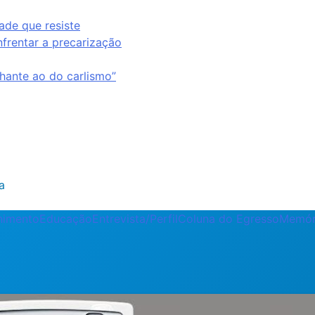
ade que resiste
nfrentar a precarização
ante ao do carlismo”
a
enimento
Educação
Entrevista/Perfil
Coluna do Egresso
Memór