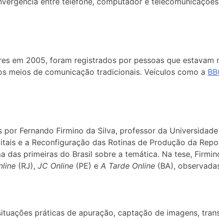
nvergência entre telefone, computador e telecomunicações
es em 2005, foram registrados por pessoas que estavam na
nos meios de comunicação tradicionais. Veículos como
a
BB
or Fernando Firmino da Silva, professor da Universidade
gitais e a Reconfiguração das
Rotinas de Produção da Rep
 das primeiras do Brasil sobre a temática. Na tese, Firmi
nline
(RJ),
JC Online
(PE) e
A Tarde Online
(BA), observadas
ações práticas de apuração, captação de imagens, transm