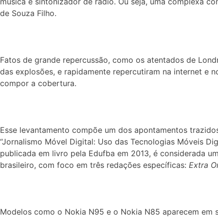
música e sintonizador de rádio. Ou seja, uma complexa co
de Souza Filho.
Fatos de grande repercussão, como os atentados de Londr
das explosões, e rapidamente repercutiram na internet e 
compor a cobertura.
Esse levantamento compõe um dos apontamentos trazidos p
“Jornalismo Móvel Digital: Uso das Tecnologias Móveis Di
publicada em livro pela Edufba em 2013, é considerada uma
brasileiro, com foco em três redações específicas:
Extra O
Modelos como o Nokia N95 e o Nokia N85 aparecem em situ