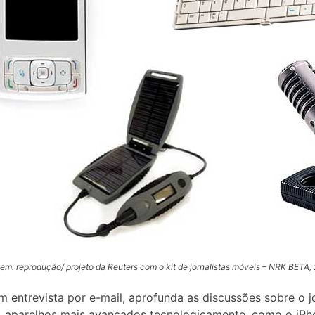
em: reprodução/ projeto da Reuters com o kit de jornalistas móveis – NRK BETA,
 entrevista por e-mail, aprofunda as discussões sobre o j
, aparelhos mais avançados tecnologicamente, como o iPh