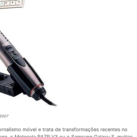
 2007
ornalismo móvel e trata de transformações recentes no
one, o Motorola RAZR V3 ou o Samsung Galaxy S, muitos