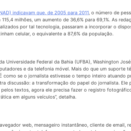
PNAD) indicavam que, de 2005 para 2011
, o número de pes
a 115,4 milhões,
um aumento de 36,6% para 69,1%. As reda
izados por tal tecnologia, passaram a incorporar o disposi
inham celular, o equivalente a 87,6% da população.
 Universidade Federal da Bahia (UFBA), Washington José 
tadores e da telefonia móvel. Mais do que um suporte téc
É como se o jornalista estivesse o tempo inteiro atuando pr
outra discussão: a transformação do papel do jornalista. Ele
pelos textos, agora ele precisa fazer o registro fotográfic
ática em alguns veículos”, detalha.
avegador web, mensageiro instantâneo, cliente de email, r